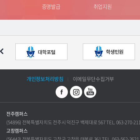
는 길
증명발급
취업지원
개인정보처리방침
이메일무단수집거부
전주캠퍼스
(54896) 전북특별자치도 전주시 덕진구 백제대로 567 TEL. 063-270-21
고창캠퍼스
(56443) 전북특별자치도 고창군 고창읍 태봉로 361 TEL. 063-562-2621